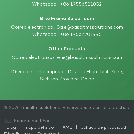
Whatsapp :
+86 19556521852
Bike Frame Sales Team
Correo electrónico :
Sale@basaltmssolutions.com
Whatsapp :
+86 19567201995
Other Products
Correo electrónico :
ellie@basaltmssolutions.com
Dirección de la empresa : Dazhou High-tech Zone,
Sichuan Province, China
© 2026 Basaltmssolutions. Reservados todos los derechos
.
Soporta red IPv6
Blog
|
mapa del sitio
|
XML
|
política de privacidad
Friendly Links:
Fbshelmet