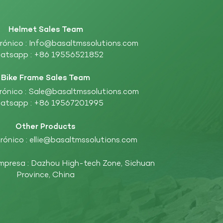
Helmet Sales Team
rónico :
Info@basaltmssolutions.com
atsapp :
+86 19556521852
Bike Frame Sales Team
rónico :
Sale@basaltmssolutions.com
atsapp :
+86 19567201995
Other Products
rónico :
ellie@basaltmssolutions.com
empresa : Dazhou High-tech Zone, Sichuan
Province, China