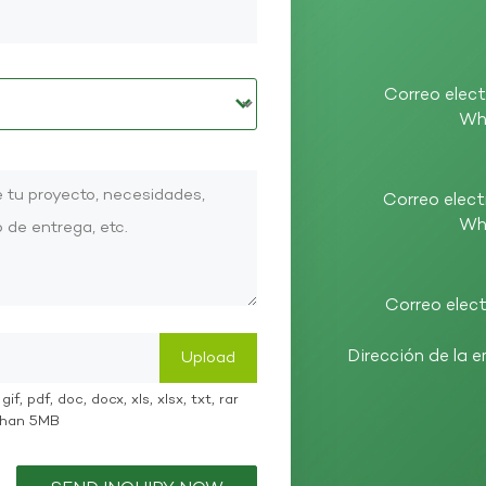
Correo elect
Wh
Correo elect
Wh
Correo elect
Dirección de la 
if, pdf, doc, docx, xls, xlsx, txt, rar
 than 5MB