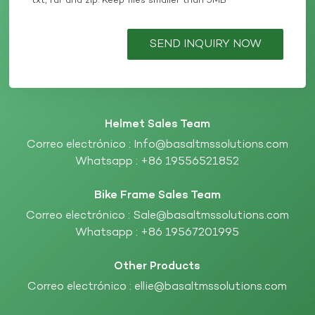
txt, rar and zip. Keep files smaller than 5MB
SEND INQUIRY NOW
Helmet Sales Team
Correo electrónico :
Info@basaltmssolutions.com
Whatsapp :
+86 19556521852
Bike Frame Sales Team
Correo electrónico :
Sale@basaltmssolutions.com
Whatsapp :
+86 19567201995
Other Products
Correo electrónico :
ellie@basaltmssolutions.com