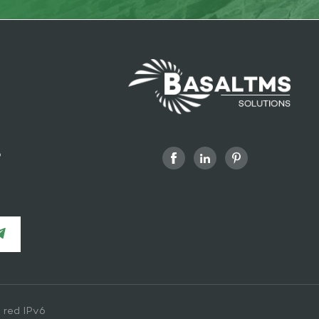
o
 red IPv6