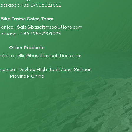
atsapp :
+86 19556521852
Bike Frame Sales Team
rónico :
Sale@basaltmssolutions.com
atsapp :
+86 19567201995
Other Products
rónico :
ellie@basaltmssolutions.com
empresa : Dazhou High-tech Zone, Sichuan
Province, China