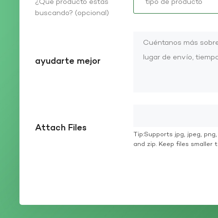
¿Qué producto estás
buscando? (opcional)
ayudarte mejor
Attach Files
Tip:Supports jpg, jpeg, png, g
and zip. Keep files smaller