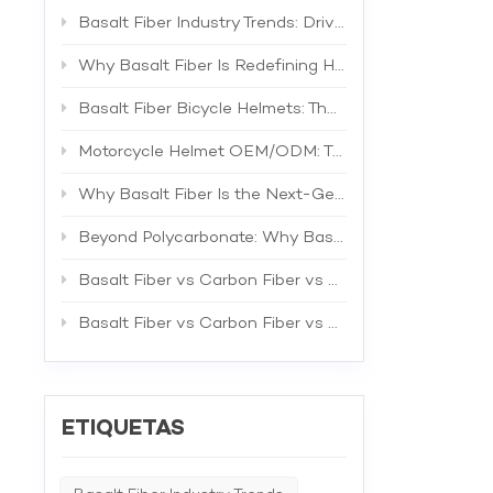
Basalt Fiber Industry Trends: Driving the Next Generation of High-Performance Composites
Why Basalt Fiber Is Redefining Helmet Shell Materials
Basalt Fiber Bicycle Helmets: The Future of Lightweight Protection
Motorcycle Helmet OEM/ODM: The Complete B2B Guide to Private Label Manufacturing and Supplier Selection
Why Basalt Fiber Is the Next-Generation Material for Bicycle Helmets
Beyond Polycarbonate: Why Basalt Fiber Is the Superior Material for Bicycle Helmet Shells
Basalt Fiber vs Carbon Fiber vs Fiberglass: The Best Material for Bicycle Helmets
Basalt Fiber vs Carbon Fiber vs Fiberglass: A Comprehensive Technical Comparison for Industrial Applications
ETIQUETAS