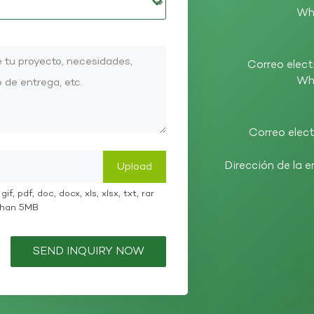
Wh
Correo elect
Wh
Correo elect
Dirección de la 
if, pdf, doc, docx, xls, xlsx, txt, rar
 than 5MB
SEND INQUIRY NOW