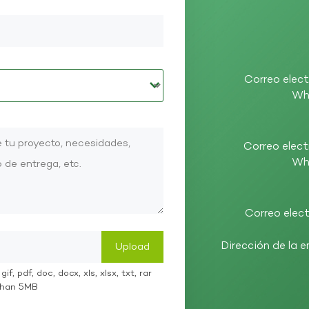
Correo elect
Wh
Correo elect
Wh
Correo elect
Dirección de la 
if, pdf, doc, docx, xls, xlsx, txt, rar
 than 5MB