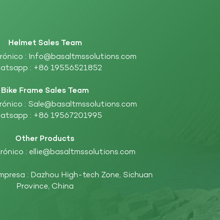
Helmet Sales Team
rónico :
Info@basaltmssolutions.com
atsapp :
+86 19556521852
Bike Frame Sales Team
rónico :
Sale@basaltmssolutions.com
atsapp :
+86 19567201995
Other Products
rónico :
ellie@basaltmssolutions.com
empresa : Dazhou High-tech Zone, Sichuan
Province, China