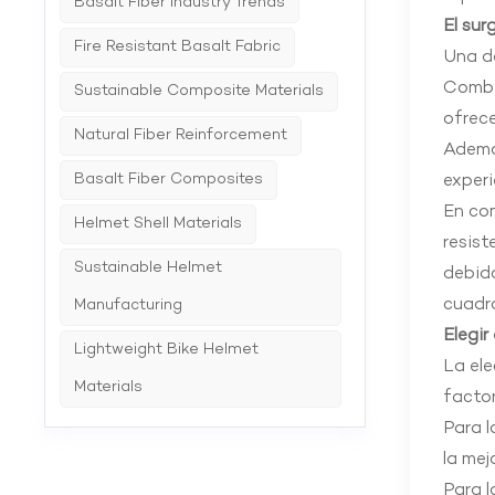
Basalt Fiber Industry Trends
El sur
Fire Resistant Basalt Fabric
Una de
Combin
Sustainable Composite Materials
ofrece
Natural Fiber Reinforcement
Además
Basalt Fiber Composites
experi
En com
Helmet Shell Materials
resist
Sustainable Helmet
debido
cuadro
Manufacturing
Elegir
Lightweight Bike Helmet
La ele
Materials
factor
Para l
la mej
Para l