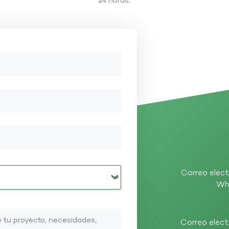
24 horas.
Correo elect
Wh
Correo elect