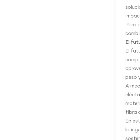
soluci
impac
Para d
combi
El fut
El fut
compu
aprove
peso y
A medi
eléctr
materi
fibra 
En est
la ing
sosten