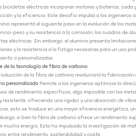
s bicicletas eléctricas incorporan motores y baterías, cada 
ción y la eficiencia. Este desafío impulsó a los ingenieros a
minio representó el siguiente paso en la evolución de los mat
encia-peso y su resistencia a la corrosión, los cuadros de al
etas eléctricas. Sin embargo, el aluminio presenta limitaci
iones y la resistencia a la fatiga necesarias para un uso p
iento o personalizadas.
e de la tecnología de fibra de carbono
roducción de la fibra de carbono revolucionó la fabricación
no personalizado
Permite a los ingenieros optimizar la direcc
vos de rendimiento específicos, algo imposible con los met
 y resistente, ofreciendo una rigidez y una absorción de vibr
icas, esto se traduce en una mayor eficiencia energética, 
bargo, si bien la fibra de carbono ofrece un rendimiento sup
ir mucha energía. Esto ha impulsado la investigación de ma
brio entre rendimiento, sostenibilidad y coste.