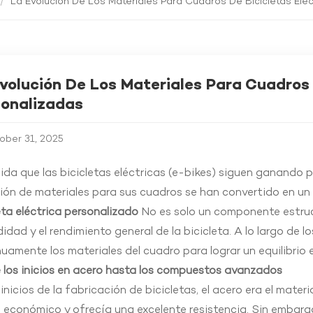
/
La Evolución De Los Materiales Para Cuadros De Bicicletas Elé
volución De Los Materiales Para Cuadros 
sonalizadas
ober 31, 2025
da que las bicicletas eléctricas (e-bikes) siguen ganando p
ión de materiales para sus cuadros se han convertido en un
eta eléctrica personalizado
No es solo un componente estructu
dad y el rendimiento general de la bicicleta. A lo largo de 
uamente los materiales del cuadro para lograr un equilibrio en
 los inicios en acero hasta los compuestos avanzados
 inicios de la fabricación de bicicletas, el acero era el mate
, económico y ofrecía una excelente resistencia. Sin embarg