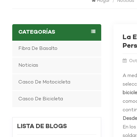
Hogar
/
Noticias
CATEGORÍAS
La E
Per
Fibra De Basalto
Oct
Noticias
A medi
Casco De Motocicleta
selecc
bicicl
Casco De Bicicleta
comodi
contin
Desde
LISTA DE BLOGS
En los
soldar