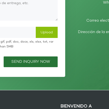
Wh
Correo elect
Dirección de la 
if, pdf, doc, docx, xls, xlsx, txt, rar
 than 5MB
SEND INQUIRY NOW
BIENVENIDO A