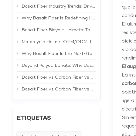
Basalt Fiber Industry Trends: Driving the Next Generation of High-Performance Composites
que la
conduc
Why Basalt Fiber Is Redefining Helmet Shell Materials
El alu
Basalt Fiber Bicycle Helmets: The Future of Lightweight Protection
resist
bicicl
Motorcycle Helmet OEM/ODM: The Complete B2B Guide to Private Label Manufacturing and Supplier Selection
vibrac
Why Basalt Fiber Is the Next-Generation Material for Bicycle Helmets
rendim
Beyond Polycarbonate: Why Basalt Fiber Is the Superior Material for Bicycle Helmet Shells
El aug
La int
Basalt Fiber vs Carbon Fiber vs Fiberglass: The Best Material for Bicycle Helmets
carbo
Basalt Fiber vs Carbon Fiber vs Fiberglass: A Comprehensive Technical Comparison for Industrial Applications
objeti
ligera
eléctr
Sin em
ETIQUETAS
requer
equili