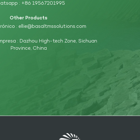
atsapp :
+86 19567201995
Other Products
rónico :
ellie@basaltmssolutions.com
empresa : Dazhou High-tech Zone, Sichuan
Province, China