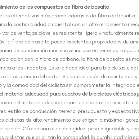
gimiento de los compuestos de fibra de basalto
 las alternativas más prometedoras es la fibra de basalto, u
a la sostenibilidad ambiental con un alto rendimiento mecá
 varias ventajas clave: es resistente, ligero y naturalmente re
, la fibra de basalto posee excelentes propiedades de amo
encia de conducción más suave incluso en terrenos irregular
paración con la fibra de carbono, la fibra de basalto es m
encia a los impactos. Esto la hace ideal para bicicletas elé
 a la asistencia del motor. Su combinación de resistencia y f
 y la comodidad del ciclista sin comprometer la integridad e
 el material adecuado para cuadros de bicicletas eléctricas
cción del material adecuado para un cuadro de bicicleta el
es: estilo de conducción, terreno, presupuesto y expectativ
os ciclistas de alto rendimiento que exigen la máxima ligere
or opción. Ofrece una relación rigidez-peso inigualable y una
os ciclistas que priorizan la comodidad, la durabilidad y la s