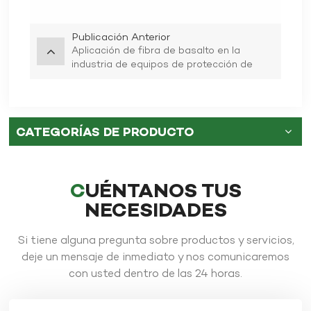
ono
carbono/fibra de
basalto
Publicación Anterior
Aplicación de fibra de basalto en la
industria de equipos de protección de
APRENDE
APRENDE
seguridad.
MÁS
MÁS
CATEGORÍAS DE PRODUCTO
CUÉNTANOS TUS
NECESIDADES
Si tiene alguna pregunta sobre productos y servicios,
deje un mensaje de inmediato y nos comunicaremos
con usted dentro de las 24 horas.