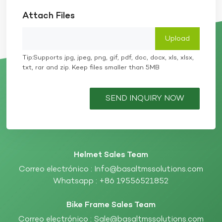
Attach Files
Tip:Supports jpg, jpeg, png, gif, pdf, doc, docx, xls, xlsx,
txt, rar and zip. Keep files smaller than 5MB
SEND INQUIRY NOW
Helmet Sales Team
Correo electrónico :
Info@basaltmssolutions.com
Whatsapp :
+86 19556521852
Bike Frame Sales Team
Correo electrónico :
Sale@basaltmssolutions.com