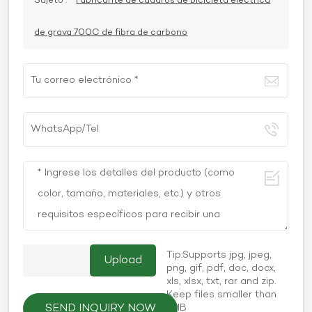
Sujeto :
Fabricante de cuadros de bicicleta eléctrica
de grava 700C de fibra de carbono
Tip:Supports jpg, jpeg,
png, gif, pdf, doc, docx,
xls, xlsx, txt, rar and zip.
Keep files smaller than
SEND INQUIRY NOW
5MB