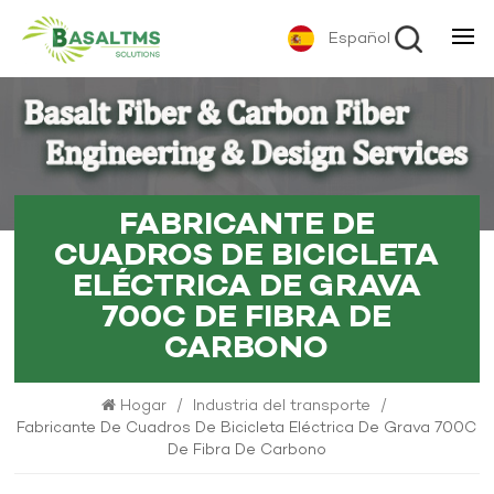
Español
FABRICANTE DE
CUADROS DE BICICLETA
ELÉCTRICA DE GRAVA
700C DE FIBRA DE
CARBONO
Hogar
/
Industria del transporte
/
Fabricante De Cuadros De Bicicleta Eléctrica De Grava 700C
De Fibra De Carbono