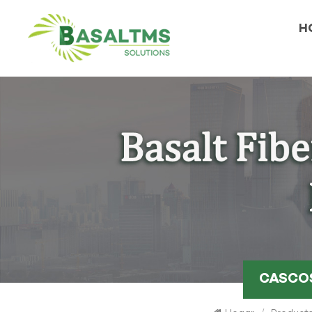
H
CASC