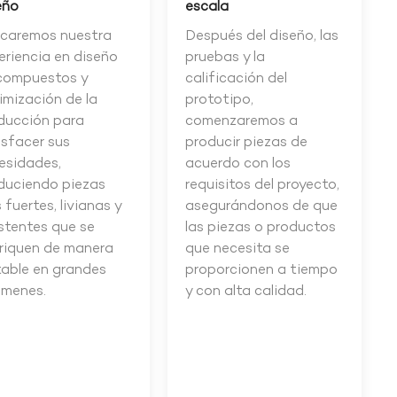
eño
escala
icaremos nuestra
Después del diseño, las
eriencia en diseño
pruebas y la
compuestos y
calificación del
imización de la
prototipo,
ducción para
comenzaremos a
isfacer sus
producir piezas de
esidades,
acuerdo con los
duciendo piezas
requisitos del proyecto,
 fuertes, livianas y
asegurándonos de que
istentes que se
las piezas o productos
riquen de manera
que necesita se
table en grandes
proporcionen a tiempo
úmenes.
y con alta calidad.