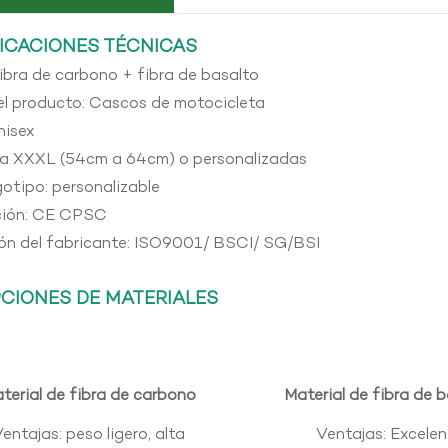
ICACIONES TÉCNICAS
fibra de carbono + fibra de basalto
l producto: Cascos de motocicleta
nisex
S a XXXL (54cm a 64cm) o personalizadas
gotipo: personalizable
ción: CE CPSC
ión del fabricante: ISO9001/ BSCI/ SG/BSI
CIONES DE MATERIALES
terial de fibra de carbono
Material de fibra de 
entajas: peso ligero, alta
Ventajas: Excelen