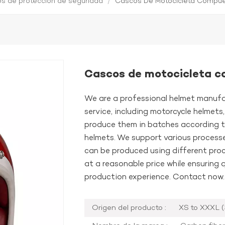
os de protección de seguridad
/
Cascos De Motocicleta Compue
Cascos de motocicleta c
We are a professional helmet manufa
service, including motorcycle helmet
produce them in batches according t
helmets. We support various processe
can be produced using different proc
at a reasonable price while ensuring q
production experience. Contact now.
Origen del producto :
XS to XXXL 