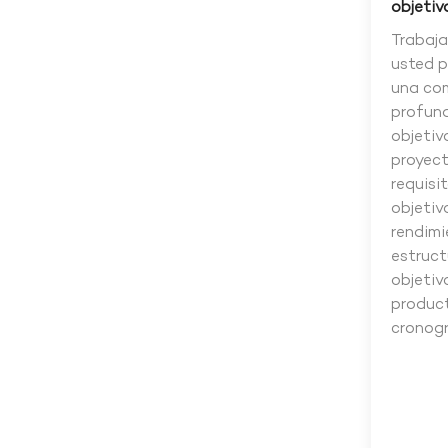
objetiv
Trabaj
usted p
una co
profund
objetiv
proyect
requisit
objetiv
rendimi
estruct
objetiv
product
cronog