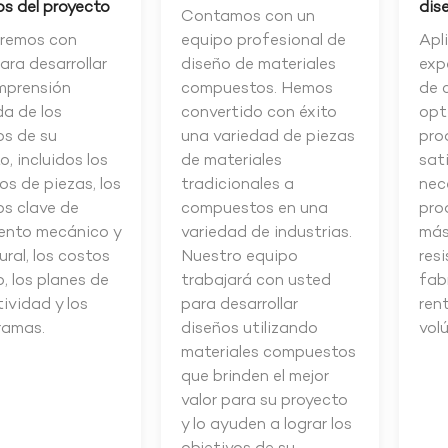
os del proyecto
dis
Contamos con un
aremos con
equipo profesional de
Apl
ara desarrollar
diseño de materiales
exp
mprensión
compuestos. Hemos
de 
a de los
convertido con éxito
opt
os de su
una variedad de piezas
pro
o, incluidos los
de materiales
sat
os de piezas, los
tradicionales a
nec
os clave de
compuestos en una
pro
ento mecánico y
variedad de industrias.
más
ural, los costos
Nuestro equipo
res
o, los planes de
trabajará con usted
fab
ividad y los
para desarrollar
ren
ramas.
diseños utilizando
vol
materiales compuestos
que brinden el mejor
valor para su proyecto
y lo ayuden a lograr los