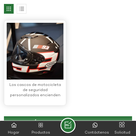
Los cascos de motocicleta
de seguridad
personalizados encienden
los cascos integrales de la
moto
CATEGORÍAS DE PRODUCTO
Hogar
Productos
Contáctenos
Solicitud